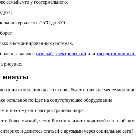
же самый, что у геотермального.
здуха.
ном интервале от -25°С до 35°С.
борот.
лько в комбинированных системах.
й насос, а дальше
газовый
,
электрический
или
твердотопливный 
а рисунке.
и минусы
лизации отопления на его основе будет стоить не менее миллион
все остальное пойдет на сопутствующее оборудование.
ом и поэтому они распространены шире.
 и более мягкий, чем в России климат с короткой и теплой зим
нтариях и делитесь статьей с друзьями через социальные сети!