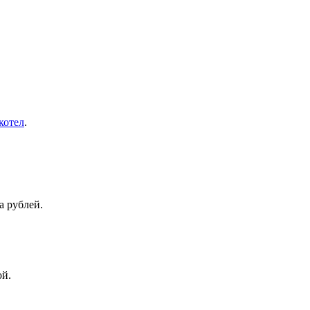
котел
.
а рублей.
ой.