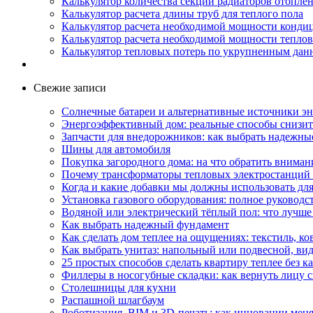
Калькулятор количества секций радиаторов отопле
Калькулятор расчета длины труб для теплого пола
Калькулятор расчета необходимой мощности конди
Калькулятор расчета необходимой мощности тепло
Калькулятор тепловых потерь по укрупненным да
Свежие записи
Солнечные батареи и альтернативные источники эн
Энергоэффективный дом: реальные способы снизить
Запчасти для внедорожников: как выбрать надежные
Шины для автомобиля
Покупка загородного дома: на что обратить вниман
Почему трансформаторы тепловых электростанций
Когда и какие добавки мы должны использовать для
Установка газового оборудования: полное руководс
Водяной или электрический тёплый пол: что лучше
Как выбрать надежный фундамент
Как сделать дом теплее на ощущениях: текстиль, ко
Как выбрать унитаз: напольный или подвесной, ви
25 простых способов сделать квартиру теплее без к
Филлеры в носогубные складки: как вернуть лицу 
Столешницы для кухни
Распашной шлагбаум
Роботизация, BIM и 3D-печать: как инновации меня