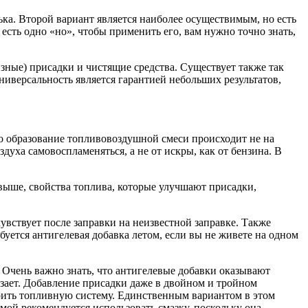
ька. Второй вариант является наиболее осуществимым, но есть
есть одно «но», чтобы применить его, вам нужно точно знать,
зные) присадки и чистящие средства. Существует также так
ниверсальность является гарантией небольших результатов,
что образование топливовоздушной смеси происходит не на
духа самовоспламеняться, а не от искры, как от бензина. В
 выше, свойства топлива, которые улучшают присадки,
увствует после заправки на неизвестной заправке. Также
буется антигелевая добавка летом, если вы не живете на одном
 Очень важно знать, что антигелевые добавки оказывают
ерзает. Добавление присадки даже в двойном и тройном
орить топливную систему. Единственным вариантом в этом
мой рекомендуется использовать смазку, поскольку она