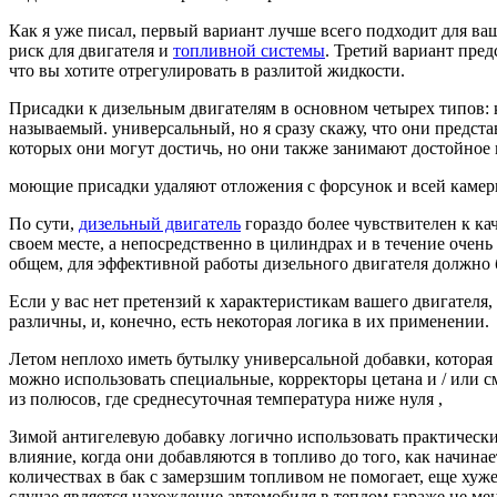
Как я уже писал, первый вариант лучше всего подходит для ва
риск для двигателя и
топливной системы
. Третий вариант пред
что вы хотите отрегулировать в разлитой жидкости.
Присадки к дизельным двигателям в основном четырех типов: 
называемый. универсальный, но я сразу скажу, что они предст
которых они могут достичь, но они также занимают достойное
моющие присадки удаляют отложения с форсунок и всей камер
По сути,
дизельный двигатель
гораздо более чувствителен к ка
своем месте, а непосредственно в цилиндрах и в течение очень 
общем, для эффективной работы дизельного двигателя должно
Если у вас нет претензий к характеристикам вашего двигателя,
различны, и, конечно, есть некоторая логика в их применении.
Летом неплохо иметь бутылку универсальной добавки, которая о
можно использовать специальные, корректоры цетана и / или см
из полюсов, где среднесуточная температура ниже нуля ,
Зимой антигелевую добавку логично использовать практически 
влияние, когда они добавляются в топливо до того, как начина
количествах в бак с замерзшим топливом не помогает, еще хуж
случае является нахождение автомобиля в теплом гараже не ме