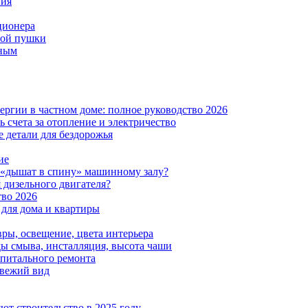
ния
ционера
вой пушки
нным
ергии в частном доме: полное руководство 2026
 счета за отопление и электричество
 детали для бездорожья
ие
 «дышат в спину» машинному залу?
 дизельного двигателя?
тво 2026
 для дома и квартиры
вры, освещение, цвета интерьера
ды смыва, инсталляция, высота чаши
апитального ремонта
свежий вид
ют строительство в 2025 году