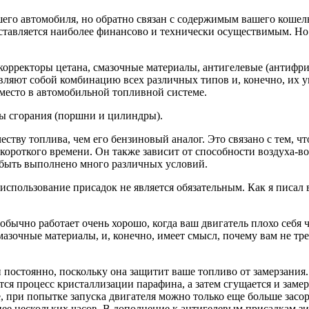
шего автомобиля, но обратно связан с содержимым вашего кошел
ставляется наиболее финансово и технически осуществимым. Но 
корректоры цетана, смазочные материалы, антигелевые (антифри
авляют собой комбинацию всех различных типов и, конечно, их у
 место в автомобильной топливной системе.
ы сгорания (поршни и цилиндры).
честву топлива, чем его бензиновый аналог. Это связано с тем, 
короткого времени. Он также зависит от способности воздуха-воз
 быть выполнено много различных условий.
 использование присадок не является обязательным. Как я писал
бычно работает очень хорошо, когда ваш двигатель плохо себя ч
азочные материалы, и, конечно, имеет смысл, почему вам не тре
постоянно, поскольку она защитит ваше топливо от замерзания.
ется процесс кристаллизации парафина, а затем сгущается и зам
е, при попытке запуска двигателя можно только еще больше зас
нее нескольких часов. В дополнение к антигелевым присадкам зи