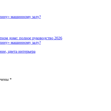
пину» машинному залу?
тном доме: полное руководство 2026
пину» машинному залу?
ние, цвета интерьера
ечены
*