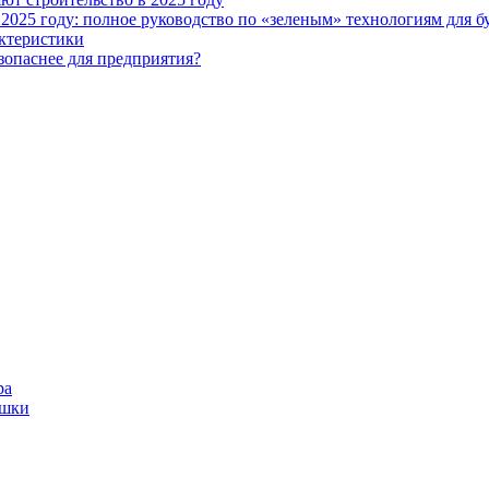
2025 году: полное руководство по «зеленым» технологиям для б
актеристики
зопаснее для предприятия?
ра
ушки