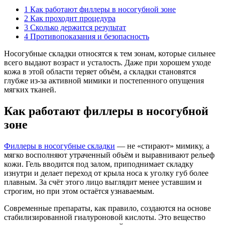
1
Как работают филлеры в носогубной зоне
2
Как проходит процедура
3
Сколько держится результат
4
Противопоказания и безопасность
Носогубные складки относятся к тем зонам, которые сильнее
всего выдают возраст и усталость. Даже при хорошем уходе
кожа в этой области теряет объём, а складки становятся
глубже из‑за активной мимики и постепенного опущения
мягких тканей.
Как работают филлеры в носогубной
зоне
Филлеры в носогубные складки
— не «стирают» мимику, а
мягко восполняют утраченный объём и выравнивают рельеф
кожи. Гель вводится под залом, приподнимает складку
изнутри и делает переход от крыла носа к уголку губ более
плавным. За счёт этого лицо выглядит менее уставшим и
строгим, но при этом остаётся узнаваемым.
Современные препараты, как правило, создаются на основе
стабилизированной гиалуроновой кислоты. Это вещество