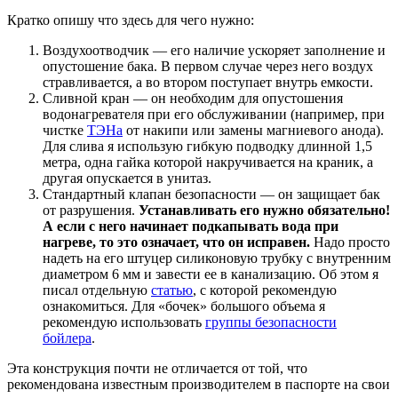
Кратко опишу что здесь для чего нужно:
Воздухоотводчик — его наличие ускоряет заполнение и
опустошение бака. В первом случае через него воздух
стравливается, а во втором поступает внутрь емкости.
Сливной кран — он необходим для опустошения
водонагревателя при его обслуживании (например, при
чистке
ТЭНа
от накипи или замены магниевого анода).
Для слива я использую гибкую подводку длинной 1,5
метра, одна гайка которой накручивается на краник, а
другая опускается в унитаз.
Стандартный клапан безопасности — он защищает бак
от разрушения.
Устанавливать его нужно обязательно!
А если с него начинает подкапывать вода при
нагреве, то это означает, что он исправен.
Надо просто
надеть на его штуцер силиконовую трубку с внутренним
диаметром 6 мм и завести ее в канализацию. Об этом я
писал отдельную
статью
, с которой рекомендую
ознакомиться. Для «бочек» большого объема я
рекомендую использовать
группы безопасности
бойлера
.
Эта конструкция почти не отличается от той, что
рекомендована известным производителем в паспорте на свои