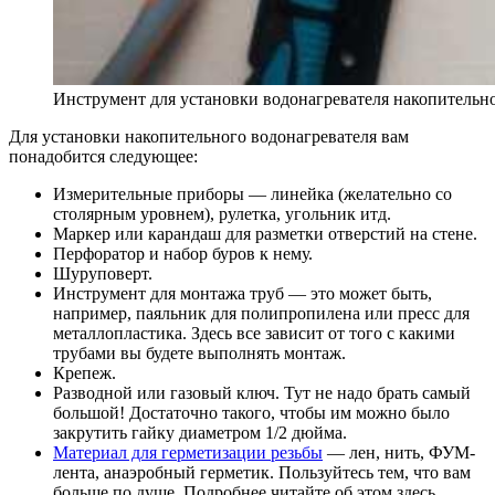
Инструмент для установки водонагревателя накопительн
Для установки накопительного водонагревателя вам
понадобится следующее:
Измерительные приборы — линейка (желательно со
столярным уровнем), рулетка, угольник итд.
Маркер или карандаш для разметки отверстий на стене.
Перфоратор и набор буров к нему.
Шуруповерт.
Инструмент для монтажа труб — это может быть,
например, паяльник для полипропилена или пресс для
металлопластика. Здесь все зависит от того с какими
трубами вы будете выполнять монтаж.
Крепеж.
Разводной или газовый ключ. Тут не надо брать самый
большой! Достаточно такого, чтобы им можно было
закрутить гайку диаметром 1/2 дюйма.
Материал для герметизации резьбы
— лен, нить, ФУМ-
лента, анаэробный герметик. Пользуйтесь тем, что вам
больше по душе. Подробнее читайте об этом здесь.