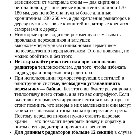
зависимости от материала стены — для кирпича и
бетона подойдут штыревые кронштейны длиной 170-
180 мм, для пенобетона нужны более длинные
кронштейны 230-250 мм, а для крепления радиаторов к
дереву нужны угловые кронштейны, которые крепятся
саморезами к дереву.
Некоторые производители рекомендуют смазывать
прокладки переходников и заглушек
высокотемпературным силиконовым герметиком
непосредственно перед монтажом. Это не повредит, но
можно обойтись и без этого.
Не открывайте резко вентили при заполнении
радиатора
теплоносителем, для того чтобы избежать
гидроудара и повреждения радиатора
При использовании терморегулирующих вентилей в
однотрубной системе,
необходимо устанавливать
перемычку — байпас
. Без этого вы будете регулировать
теплоотдачу всего стояка, а за это вас оштрафуют. Если
вы ставите терморегулирующие вентиля в квартире, то
стоит помнить, что зазоры в них маленькие и они могут
забиваться шламом и тогда радиатор перестанет греть.
Поэтому перед вентилями нужно ставить шаровые
краны — это позволит перекрыть подачу и обратку, а
потом снять радиатор и прочистить вентиля
Для длинных радиаторов (больше 12 секций)
в случае