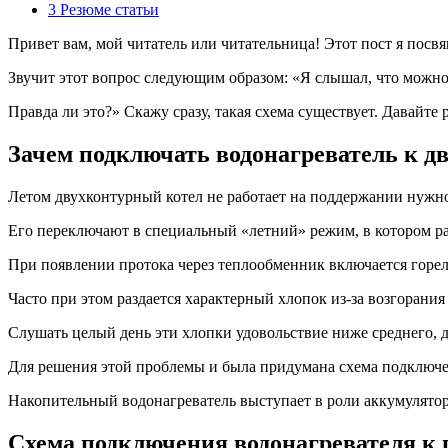
3
Резюме статьи
Привет вам, мой читатель или читательница! Этот пост я пос
Звучит этот вопрос следующим образом: «Я слышал, что можн
Правда ли это?» Скажу сразу, такая схема существует. Давайте 
Зачем подключать водонагреватель к д
Летом двухконтурный котел не работает на поддержании нужн
Его переключают в специальный «летний» режим, в котором ра
При появлении протока через теплообменник включается горел
Часто при этом раздается характерный хлопок из-за возгорания 
Слушать целый день эти хлопки удовольствие ниже среднего, д
Для решения этой проблемы и была придумана схема подключен
Накопительный водонагреватель выступает в роли аккумулятора
Схема подключения водонагревателя к 