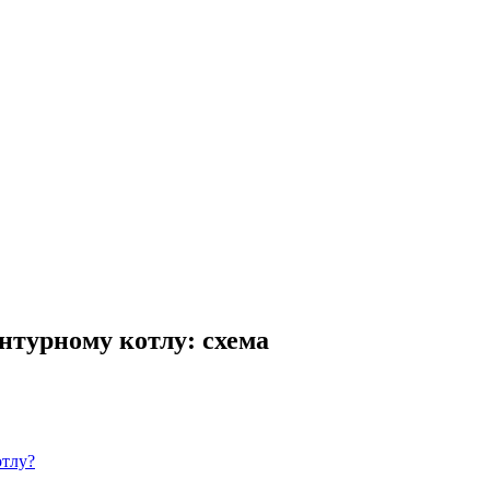
нтурному котлу: схема
отлу?