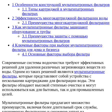
1
Особенности конструкций мультипатронных фильтров
1.1
Типы картриджей в мультипатронных
фильтрах
2
Эффективность многокартриджной фильтрации воды
2.1
Преимущества многокартриджной фильтрации
3
Как мультипатронные фильтры защищают
оборудование и трубы
3.1
Преимущества защиты с помощью
мультипатронных фильтров
4
Ключевые факторы при выборе мультипатронного
фильтра для дома и бизнеса
4.1
Основные факторы выбора фильтра
Современные системы водоочистки требуют эффективных
решений для удаления различных загрязняющих веществ из
воды. Одним из таких решений являются
мультипатронные
фильтры
, которые представляют собой устройства с
несколькими картриджами для фильтрации воды. Эти
фильтры обладают высокой степенью очистки и могут
использоваться как для бытовых, так и для промышленных
целей.
Мультипатронные фильтры предлагают множество
преимуществ, включая более длительный срок службы,
улучшенную фильтрацию и снижение затрат на