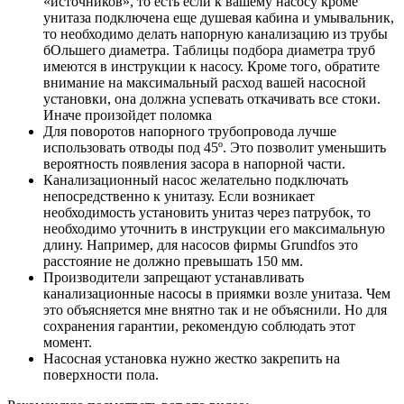
«источников», то есть если к вашему насосу кроме
унитаза подключена еще душевая кабина и умывальник,
то необходимо делать напорную канализацию из трубы
бОльшего диаметра. Таблицы подбора диаметра труб
имеются в инструкции к насосу. Кроме того, обратите
внимание на максимальный расход вашей насосной
установки, она должна успевать откачивать все стоки.
Иначе произойдет поломка
Для поворотов напорного трубопровода лучше
использовать отводы под 45º. Это позволит уменьшить
вероятность появления засора в напорной части.
Канализационный насос желательно подключать
непосредственно к унитазу. Если возникает
необходимость установить унитаз через патрубок, то
необходимо уточнить в инструкции его максимальную
длину. Например, для насосов фирмы Grundfos это
расстояние не должно превышать 150 мм.
Производители запрещают устанавливать
канализационные насосы в приямки возле унитаза. Чем
это объясняется мне внятно так и не объяснили. Но для
сохранения гарантии, рекомендую соблюдать этот
момент.
Насосная установка нужно жестко закрепить на
поверхности пола.