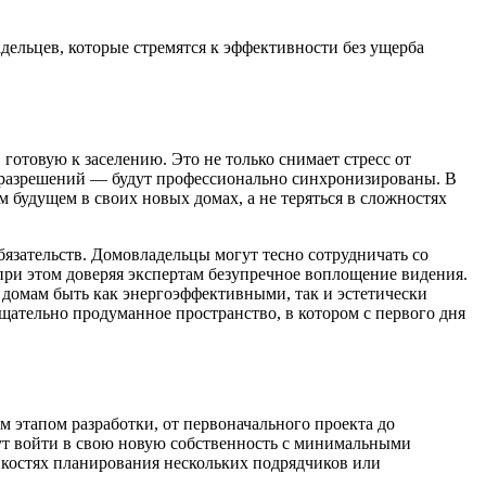
дельцев, которые стремятся к эффективности без ущерба
готовую к заселению. Это не только снимает стресс от
о разрешений — будут профессионально синхронизированы. В
 будущем в своих новых домах, а не теряться в сложностях
язательств. Домовладельцы могут тесно сотрудничать со
при этом доверяя экспертам безупречное воплощение видения.
м домам быть как энергоэффективными, так и эстетически
щательно продуманное пространство, в котором с первого дня
м этапом разработки, от первоначального проекта до
ут войти в свою новую собственность с минимальными
тонкостях планирования нескольких подрядчиков или