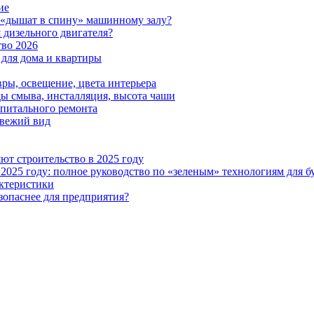
ие
 «дышат в спину» машинному залу?
 дизельного двигателя?
тво 2026
 для дома и квартиры
вры, освещение, цвета интерьера
ды смыва, инсталляция, высота чаши
апитального ремонта
свежий вид
ют строительство в 2025 году
2025 году: полное руководство по «зеленым» технологиям для б
актеристики
зопаснее для предприятия?