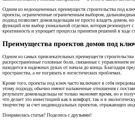
Одним из недооцененных преимуществ строительства под ключ 
проекты, ограниченные ограниченным выбором, дальновидные 
подход позволяет домовладельцам не просто владеть домом, но
функций или выбор уникальной отделки, которая резонирует с
креативность и упрощает процессы принятия решений в ходе с
Преимущества проектов домов под клю
Одним из самых привлекательных преимуществ строительства д
распространенные головные боли, связанные с управлением не
находится в надежных руках от начала до конца. Благодаря пр
пространства, а не погрязать в логистических проблемах.
Кроме того, проекты под ключ часто включают в себя передов
этому подходу, обычно имеют налаженные отношения с поста
результате домовладельцы не только экономят время, но и пол
что делает это инвестицией как в комфорт, так и в экологиче
творчеству за счет индивидуальных проектов, отражающих ин
Понравилась статья? Поделись с друзьями!