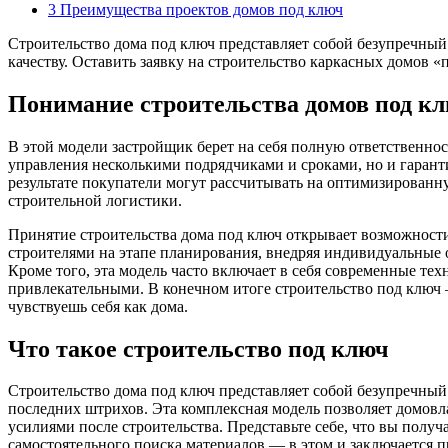
3
Преимущества проектов домов под ключ
Строительство дома под ключ представляет собой безупречный
качеству. Оставить заявку на строительство каркасных домов 
Понимание строительства домов под к
В этой модели застройщик берет на себя полную ответственност
управления несколькими подрядчиками и сроками, но и гарант
результате покупатели могут рассчитывать на оптимизированну
строительной логистики.
Принятие строительства дома под ключ открывает возможности
строителями на этапе планирования, внедряя индивидуальные о
Кроме того, эта модель часто включает в себя современные те
привлекательными. В конечном итоге строительство под ключ —
чувствуешь себя как дома.
Что такое строительство под ключ
Строительство дома под ключ представляет собой безупречный 
последних штрихов. Эта комплексная модель позволяет домов
усилиями после строительства. Представьте себе, что вы получ
самостоятельного поиска материалов — в этом и заключается 