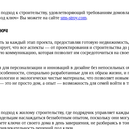
 подход к строительству, удовлетворяющий требованиям домовла
«под ключ» Вы можете на сайте
sms-stroy.com
.
люч
ь за каждый этап проекта, предоставляя готовую недвижимость, 
ирует, что все аспекты — от проектирования и строительства д
ю коммуникацию, которая позволит им сосредоточиться на своем
 для персонализации и инноваций в дизайне без непосильных об
собенности, специально разработанные для их образа жизни, и 
хнологии и экологически чистые материалы, что позволяет новы
 это не просто дом, а опыт — возможность для семей войти в т
подход к жилому строительству, где подрядчик управляет кажды
ладельцам наслаждаться беззаботным опытом, поскольку они мог
аете ключи от своего дома в день завершения, не разбираясь в 
привлекательность решений под ключ.