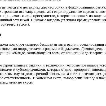
является его потенциал для настройки в фиксированных рамках.
строители все чаще предлагают индивидуальные варианты, кот
 и принимать жилое пространство, которое воплощает их видени
 личной эстетикой. Снимая с владельцев жилья бремя управлени
троительства дома.
ч
ома под ключ является бесшовная интеграция проектирования и
сколькими подрядчиками, сроками и бюджетами. Домовладельцы 
еданной команде, занимающейся всем, от концепции до завершен
ые строительные практики и технологии, которые повышают уст
вщиками и субподрядчиками, которые отдают приоритет иннова
учают выгоду от долгосрочной экономии за счет снижения расход
скую ответственность. В конечном счете, выбор решения под ключ
дивидуальные вкусы.