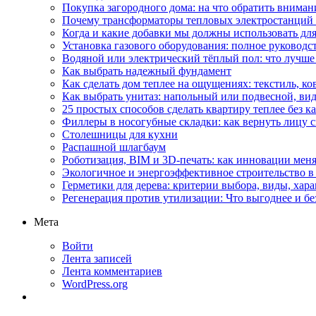
Покупка загородного дома: на что обратить вниман
Почему трансформаторы тепловых электростанций
Когда и какие добавки мы должны использовать для
Установка газового оборудования: полное руководс
Водяной или электрический тёплый пол: что лучше
Как выбрать надежный фундамент
Как сделать дом теплее на ощущениях: текстиль, ко
Как выбрать унитаз: напольный или подвесной, ви
25 простых способов сделать квартиру теплее без к
Филлеры в носогубные складки: как вернуть лицу 
Столешницы для кухни
Распашной шлагбаум
Роботизация, BIM и 3D-печать: как инновации меня
Экологичное и энергоэффективное строительство в 
Герметики для дерева: критерии выбора, виды, хар
Регенерация против утилизации: Что выгоднее и бе
Мета
Войти
Лента записей
Лента комментариев
WordPress.org